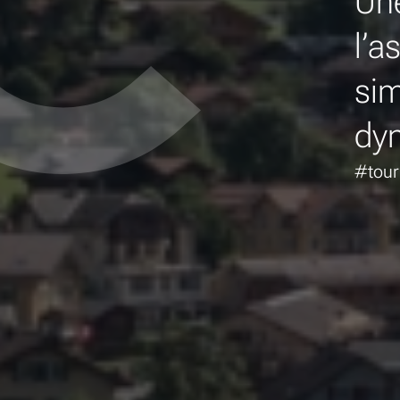
Une
l’a
sim
dyn
#tour