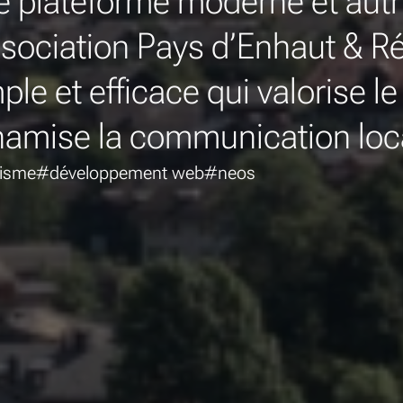
 plateforme moderne et aut
ssociation Pays d’Enhaut & Ré
ple et efficace qui valorise le 
amise la communication loc
isme
#développement web
#neos