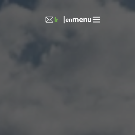
menu
en
fr